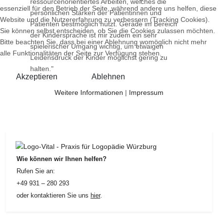
ressourcenorientiertes Arbeiten, welches die
essenziell für den Betrieb der Seite, während andere uns helfen, diese
persönlichen Stärken der Patientinnen und
Website und die Nutzererfahrung zu verbessern (Tracking Cookies).
Patienten bestmöglich nutzt. Gerade im Bereich
Sie können selbst entscheiden, ob Sie die Cookies zulassen möchten.
der Kindersprache ist mir zudem ein sehr
Bitte beachten Sie, dass bei einer Ablehnung womöglich nicht mehr
spielerischer Umgang wichtig, um etwaigen
alle Funktionalitäten der Seite zur Verfügung stehen.
Leidensdruck der Kinder möglichst gering zu
halten."
Akzeptieren
Ablehnen
Weitere Informationen
|
Impressum
Wie können wir Ihnen helfen?
Rufen Sie an:
+49 931 – 280 293
oder kontaktieren Sie uns
hier
.