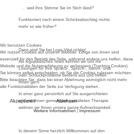
… weil Ihre Stimme Sie im Stich lässt?
Funktioniert nach einem Schicksalsschlag nichts
mehr so wie früher?
Wir benutzen Cookies
Dann sind Sie bei Logo-Vital richtig!
Wir nutzen Cookies auf unserer Website. Einige von ihnen sind
essenziell für den Betrieb der Seite, während andere uns helfen, diese
Als logopädisches Team kennen wir uns mit
Website und die Nutzererfahrung zu verbessern (Tracking Cookies).
Lösungen für Ihre Sprach-, Sprech-, Stimm- und/
Sie können selbst entscheiden, ob Sie die Cookies zulassen möchten.
oder Schluckprobleme bestens aus und helfen
Bitte beachten Sie, dass bei einer Ablehnung womöglich nicht mehr
Ihnen gern.
alle Funktionalitäten der Seite zur Verfügung stehen.
In einer ganz persönlich auf Sie ausgerichteten
und mit Ihnen gemeinsam gestalteten Therapie
Akzeptieren
Ablehnen
widmen wir Ihnen unsere ganze Aufmerksamkeit.
Weitere Informationen
|
Impressum
In diesem Sinne herzlich Willkommen auf den